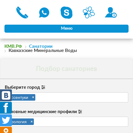
Меню
КМВ.РФ
Санатории
Кавказские Минеральные Воды
Подбор санаториев
Выберите город
Ессентуки
×
Основные медицинские профили
Урология
×