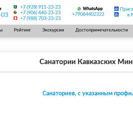
+7 (928) 911-23-23
и
WhatsApp
Приг
+7 (906) 440-23-23
+79064402323
-03
в 
+7 (988) 703-23-23
ы
Рейтинг
Экскурсии
Достопримечательности
Санатории Кавказских Ми
Санаториев, с указанным профи