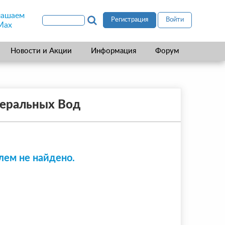
лашаем
Регистрация
Войти
Max
Новости и Акции
Информация
Форум
неральных Вод
лем не найдено.