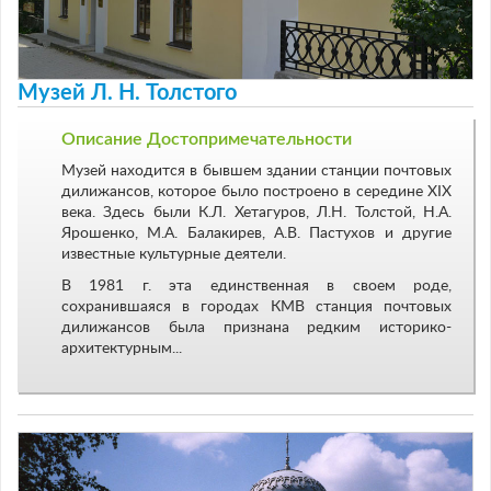
Музей Л. Н. Толстого
Описание Достопримечательности
Музей находится в бывшем здании станции почтовых
дилижансов, которое было построено в середине XIX
века. Здесь были К.Л. Хетагуров, Л.Н. Толстой, Н.А.
Ярошенко, М.А. Балакирев, А.В. Пастухов и другие
известные культурные деятели.
В 1981 г. эта единственная в своем роде,
сохранившаяся в городах КМВ станция почтовых
дилижансов была признана редким историко-
архитектурным...