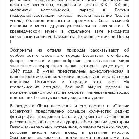
печатные экспонаты, открытки и газеты XIX - XX вв.,
экспонаты исторической, первой в России
гидроэлектростанции которая носила название "Белый
уголь", большое количество предметов быта казачьей
станицы и много других увлекательных экспонатов. В
краеведческом музеи в отдельном зале находится
мебельный гарнитур Елизаветы Петровны - дочери Петра
I.
Экспонаты из отдела природы рассказывают об
особенностях курортного города Ессентуки: его фауне,
флоре, климате и разнообразии растительного мира
знаменитого курортного парка, который существует с
1849 года. В музеи представлены археологическая и
палеонтологическая коллекции, повествующие о далеком
прошлом Пятигорья и народах этих мест. На
геологических стендах, большой акцент сделан на
пожалуй главном богатстве курорта - минеральных водах,
принесших Ессентукам славу мирового уровня.
В разделах «Типы населения и его состав» и «Старые
Ессентуки» представлено большое количество редких
фотографий, предметов быта и документов. Экспозиция
рассказывает об истории курорта об открытии доктором
Гаазом минеральных источников, о замечательных людях,
которые внесли свой вклад в развитие курорта.
Экспозиция знакомит с подлинными предметами тех