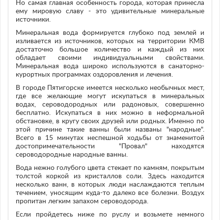
Но самая главная особенность города, которая принесла
ему мировую славу - это удивительные минеральные
источники.
Минеральная вода формируется глубоко под землей и
изливается из источников, которых на территории КМВ
достаточно большое количество и каждый из них
обладает своими индивидуальными свойствами.
Минеральная вода широко используются в санаторно-
курортных программах оздоровления и лечения.
В городе Пятигорске имеется несколько необычных мест,
где все желающие могут искупаться в минеральных
водах, сероводородных или радоновых, совершенно
бесплатно. Искупаться в них можно в неформальной
обстановке, в кругу своих друзей или родных. Именно по
этой причине такие ванны были названы "народные".
Всего в 15 минутах неспешной ходьбы от знаменитой
достопримечательности "Провал" находятся
сероводородные народные ванны.
Вода нежно голубого цвета стекает по камням, покрытым
толстой коркой из кристаллов соли. Здесь находится
несколько ванн, в которых люди наслаждаются теплым
течением, уносящим куда-то далеко все болезни. Воздух
пропитан легким запахом сероводорода.
Если пройдетесь ниже по руслу и возьмете немного