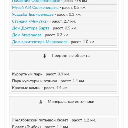
Памятник Орджоникидзе
-
расст. 0.8 км.
Музей А.И.Солженицына
-
расст. 0.5 км.
Усадьба Твалчрелидзе
-
расст. 0.3 км.
Станция «Минутка»
-
расст. 2.7 км.
Дом Доктора Барта
-
расст. 0.5 км.
Дом Агафонова
-
расст. 0.3 км.
Дом архитектора Мержанова
-
расст. 1.0 км.
Природные объекты
Курортный парк -
расст. 0.9 км.
Парк культуры и отдыха -
расст. 1.1 км.
Красные камни -
расст. 1.4 км.
Минеральные источники
Желябовский питьевой бювет -
расст. 1.2 км.
Бювет «Грибок» -
расст. 1.1 км.