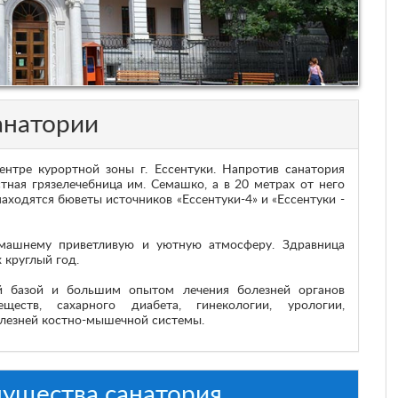
анатории
нтре курортной зоны г. Ессентуки. Напротив санатория
тная грязелечебница им. Семашко, а в 20 метрах от него
аходятся бюветы источников «Ессентуки-4» и «Ессентуки -
машнему приветливую и уютную атмосферу. Здравница
 круглый год.
й базой и большим опытом лечения болезней органов
ществ, сахарного диабета, гинекологии, урологии,
олезней костно-мышечной системы.
ущества санатория