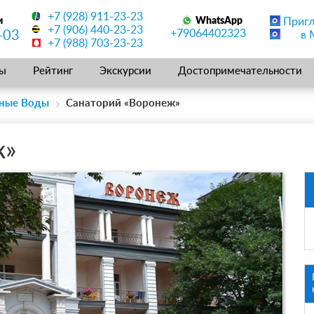
+7 (928) 911-23-23
и
WhatsApp
Приг
+7 (906) 440-23-23
+79064402323
-03
в 
+7 (988) 703-23-23
ы
Рейтинг
Экскурсии
Достопримечательности
ьные Воды
Санаторий «Воронеж»
ж»