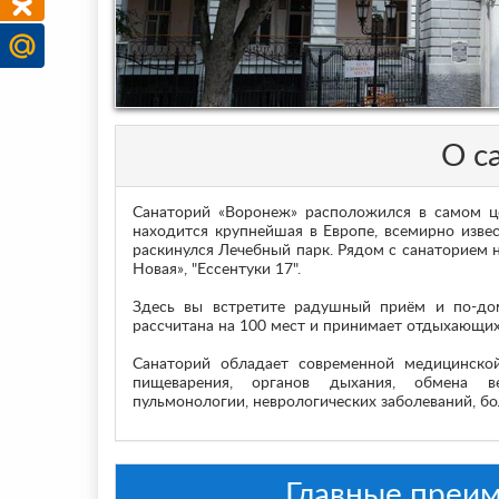
О с
Санаторий «Воронеж» расположился в самом це
находится крупнейшая в Европе, всемирно извес
раскинулся Лечебный парк. Рядом с санаторием н
Новая», "Ессентуки 17".
Здесь вы встретите радушный приём и по-до
рассчитана на 100 мест и принимает отдыхающих
Санаторий обладает современной медицинско
пищеварения, органов дыхания, обмена ве
пульмонологии, неврологических заболеваний, б
Главные преим