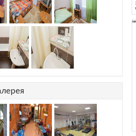
за
алерея