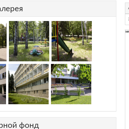
алерея
за
рной фонд