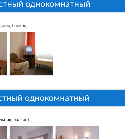
стный однокомнатный
ьник, балкон).
стный однокомнатный
ьник, балкон).