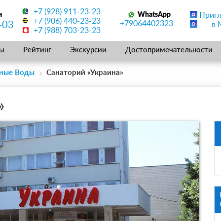
+7 (928) 911-23-23
и
WhatsApp
Приг
+7 (906) 440-23-23
+79064402323
-03
в 
+7 (988) 703-23-23
ы
Рейтинг
Экскурсии
Достопримечательности
ьные Воды
Санаторий «Украина»
»