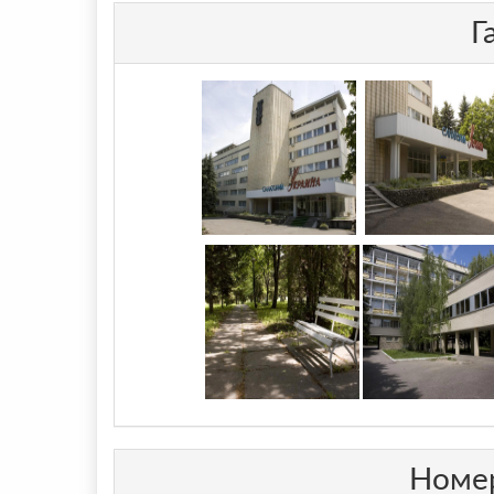
Г
Номе