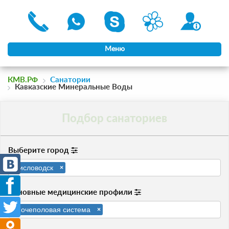
Меню
КМВ.РФ
Санатории
Кавказские Минеральные Воды
Подбор санаториев
Выберите город
Кисловодск
×
Основные медицинские профили
Мочеполовая система
×