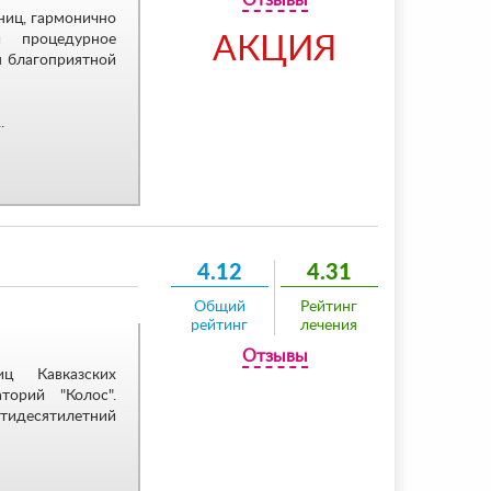
Отзывы
ниц, гармонично
и процедурное
АКЦИЯ
м благоприятной
.
4.12
4.31
Общий
Рейтинг
рейтинг
лечения
Отзывы
ц Кавказских
торий "Колос".
стидесятилетний