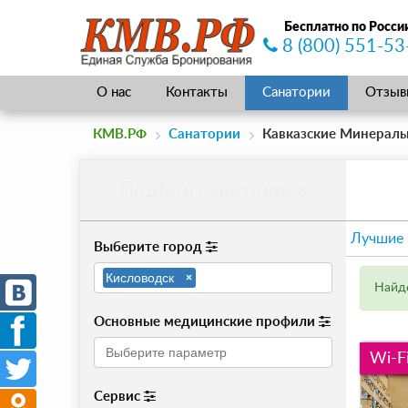
Бесплатно по Росси
8 (800) 551-53
О нас
Контакты
Санатории
Отзыв
КМВ.РФ
Санатории
Кавказские Минерал
Подбор санаториев
Лучшие
Выберите город
Кисловодск
×
Найде
Основные медицинские профили
Wi-F
Сервис