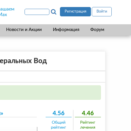
лашаем
Регистрация
Войти
Max
Новости и Акции
Информация
Форум
неральных Вод
н»
4.56
4.46
Общий
Рейтинг
рейтинг
лечения