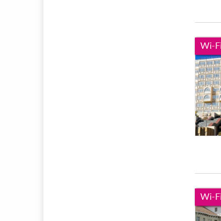
Wi-F
Wi-F