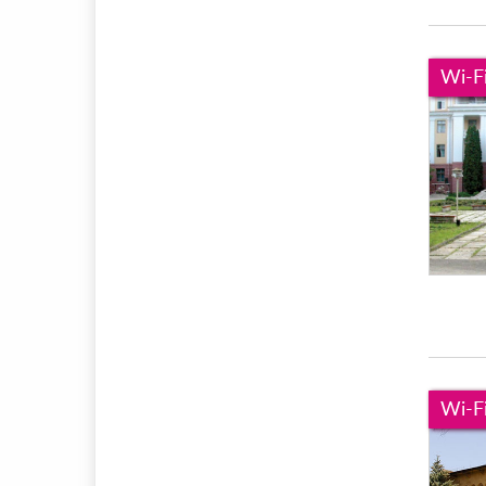
Wi-F
Wi-F