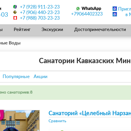
+7 (928) 911-23-23
и
WhatsApp
Приг
+7 (906) 440-23-23
+79064402323
-03
в 
+7 (988) 703-23-23
ы
Рейтинг
Экскурсии
Достопримечательности
ьные Воды
Санатории Кавказских Ми
Популярные
Акции
но санаториев:8
Санаторий «Целебный Нарза
i
Сравнить