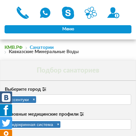
Меню
КМВ.РФ
Санатории
Кавказские Минеральные Воды
Подбор санаториев
Выберите город
Ессентуки
×
Основные медицинские профили
Эндокринная система
×